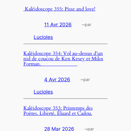
Kaléidoscope 355: Pisse and love!
11 Avr 2026
–
par
Lucioles
Kaléidoscope 354: Vol au-dessus d’un
nid de coucou de Ken Kesey et Milos
Forman.
4 Avr 2026
–
par
Lucioles
Kaléidoscope 353: Printemps des
Poètes. Liberté. Éluard et Cadou.
28 Mar 2026
–
par