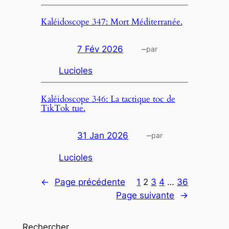
Kaléidoscope 347: Mort Méditerranée.
7 Fév 2026
–
par
Lucioles
Kaléidoscope 346: La tactique toc de
TikTok tue.
31 Jan 2026
–
par
Lucioles
←
Page précédente
1
2
3
4
…
36
Page suivante
→
Rechercher