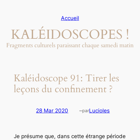
Aller
au
Accueil
contenu
KALÉIDOSCOPES !
Fragments culturels paraissant chaque samedi matin
Kaléidoscope 91: Tirer les
leçons du confinement ?
28 Mar 2020
–
Lucioles
par
Je présume que, dans cette étrange période