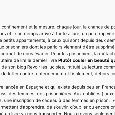
onfinement et je mesure, chaque jour, la chance de pouvo
eurs et le printemps arrive à toute allure, un peu trop v
e petits appartements, à ceux qui sont depuis deux se
ux prisonniers dont les parloirs viennent d’être supprimé
 permet de nous évader. Pour les prisonniers, la métap
lutaire de lire le dernier livre
Plutôt
couler
en
beauté
q
n de son blog Revoir les lucioles, intitulé La lecture com
e lutter contre l’enfermement et l’isolement, dehors co
ve lancée en Espagne et qui existe depuis peu en France
ssi des femmes, des prisonnières. Aux oubliées ( auxou
ttre, une inscription de cadeau à des femmes en prison.
permettent d’apprendre, de s’ouvrir, d’oublier ou encore 
ù un livre va nous transporter. Nous croyons seulement