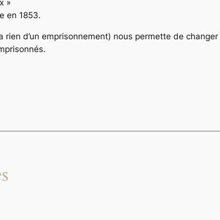
x »
ne en 1853.
n’a rien d’un emprisonnement) nous permette de changer 
emprisonnés.
s