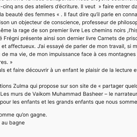
inq ans des ateliers d’écriture. Il veut » faire entrer d
t la beauté des femmes « . Il faut dire qu’il parle en co
ison un objecteur de conscience, professeur de philosoph
même la rage de son premier livre Les chemins noirs ,l’his
Frégni présente ainsi son dernier livre Carnets de priso
x et affectueux. J’ai essayé de parler de mon travail, si
ng de ma vie, de mon impuissance face à ces montagnes d
es. »
 et faire découvrir à un enfant le plaisir de la lecture 
ditions Zulma qui propose sur son site de « partager que
 – Les murs de Vaikom Muhammad Basheer – le narrateu
e pour les enfants et les grands enfants que nous somme
homme qu’on gagne.
t au bagne