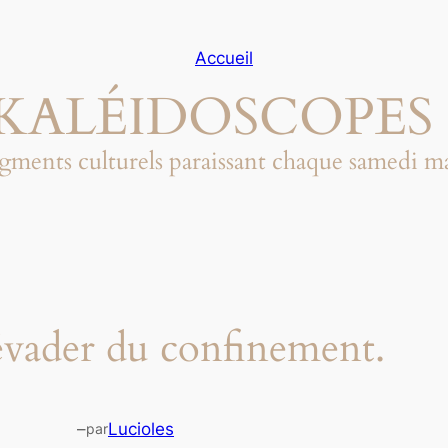
Accueil
KALÉIDOSCOPES 
gments culturels paraissant chaque samedi m
évader du confinement.
–
Lucioles
par