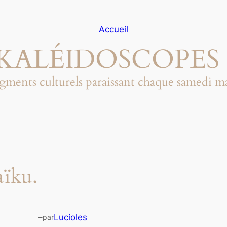
Accueil
KALÉIDOSCOPES 
gments culturels paraissant chaque samedi m
aïku.
–
Lucioles
par