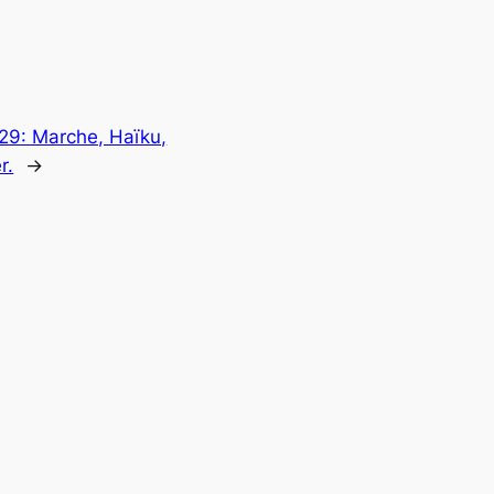
29: Marche, Haïku,
r.
→