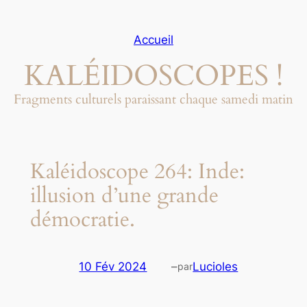
Aller
au
Accueil
contenu
KALÉIDOSCOPES !
Fragments culturels paraissant chaque samedi matin
Kaléidoscope 264: Inde:
illusion d’une grande
démocratie.
10 Fév 2024
–
Lucioles
par