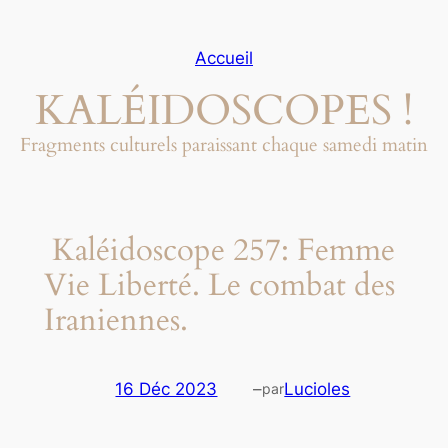
Aller
au
Accueil
contenu
KALÉIDOSCOPES !
Fragments culturels paraissant chaque samedi matin
Kaléidoscope 257: Femme
Vie Liberté. Le combat des
Iraniennes.
16 Déc 2023
–
Lucioles
par