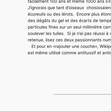
facilement 100 ans et même 1000 ans s’il 
J’ignorais que tant d’oiseaux choisissaient
écureuils ou des lérots. Encore plus étonna
des dégâts du gel et des écarts de tempéra
particules fines sur un seul millimètre carr
soulever les tuiles. Si je n’ai pas réussi
retenue, lisez ces deux passionnants num
Et pour en «rajouter une couche», Wikiped
est même utilisé comme antitussif et ant