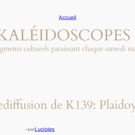
Accueil
KALÉIDOSCOPES 
gments culturels paraissant chaque samedi m
diffusion de K139: Plaidoye
–
Lucioles
par