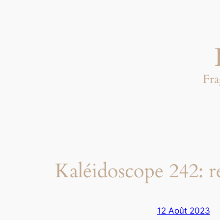
Aller
au
contenu
Fra
Kaléidoscope 242: re
12 Août 2023