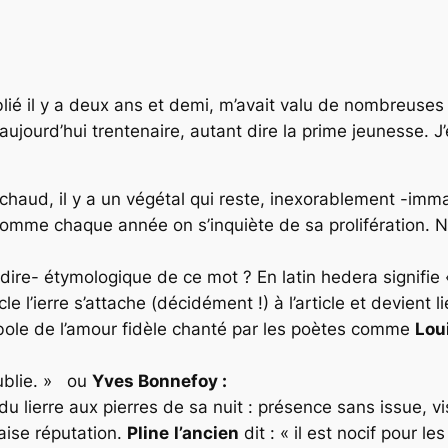
ié il y a deux ans et demi, m’avait valu de nombreuses 
aujourd’hui trentenaire, autant dire la prime jeunesse. J’
haud, il y a un végétal qui reste, inexorablement -immar
comme chaque année on s’inquiète de sa prolifération. N
e dire- étymologique de ce mot ? En latin hedera signifie
e l’ierre s’attache (décidément !) à l’article et devient l
ole de l’amour fidèle chanté par les poètes comme
Lou
e
ublie. » ou
Yves Bonnefoy :
nt du lierre aux pierres de sa nuit : présence sans issue
vaise réputation.
Pline
l’ancien
dit : « il est nocif pour le