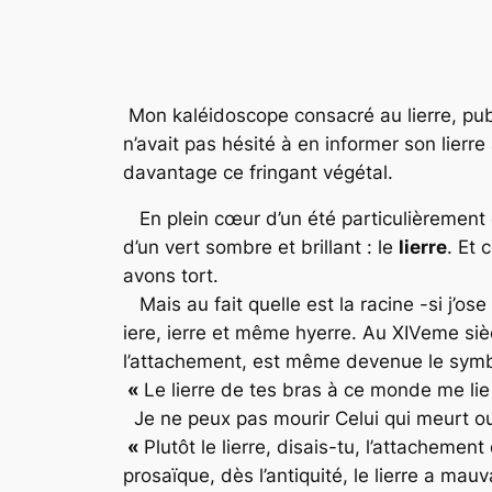
Mon kaléidoscope consacré au lierre, publ
n’avait pas hésité à en informer son lierre 
davantage ce fringant végétal.
En plein cœur d’un été particulièrement c
d’un vert sombre et brillant : le
lierre
. Et 
avons tort.
Mais au fait quelle est la racine -si j’os
iere, ierre et même hyerre. Au XIVeme siècl
l’attachement, est même devenue le symb
«
Le lierre de tes bras à ce monde me li
Je ne peux pas mourir Celui qui meurt o
«
Plutôt le lierre, disais-tu, l’attacheme
prosaïque, dès l’antiquité, le lierre a mau