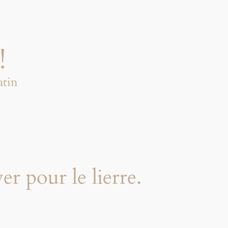
!
atin
r pour le lierre.