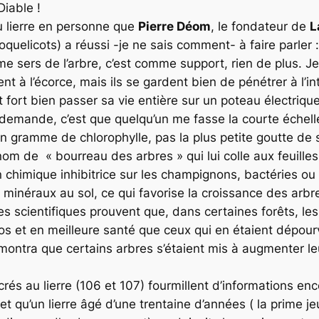
Diable !
u lierre en personne que
Pierre Déom
, le fondateur de
L
 coquelicots) a réussi -je ne sais comment- à faire parler
 me sers de l’arbre, c’est comme support, rien de plus. 
 à l’écorce, mais ils se gardent bien de pénétrer à l’int
eut fort bien passer sa vie entière sur un poteau électri
 demande, c’est que quelqu’un me fasse la courte échelle 
un gramme de chlorophylle, pas la plus petite goutte de 
m de « bourreau des arbres » qui lui colle aux feuilles 
n chimique inhibitrice sur les champignons, bactéries ou
 minéraux au sol, ce qui favorise la croissance des arbre
es scientifiques prouvent que, dans certaines forêts, les
 et en meilleure santé que ceux qui en étaient dépourvu
ntra que certains arbres s’étaient mis à augmenter leu
 au lierre (106 et 107) fourmillent d’informations enc
s et qu’un lierre âgé d’une trentaine d’années ( la prime j