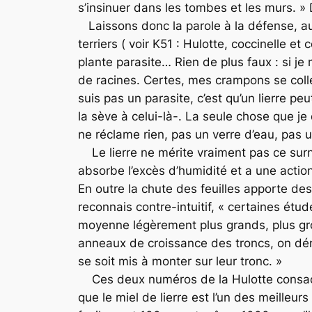
s’insinuer dans les tombes et les murs. » 
Laissons donc la parole à la défense, a
terriers ( voir K51 : Hulotte, coccinelle et
plante parasite… Rien de plus faux : si je
de racines. Certes, mes crampons se collent
suis pas un parasite, c’est qu’un lierre p
la sève à celui-là-. La seule chose que je
ne réclame rien, pas un verre d’eau, pas 
Le lierre ne mérite vraiment pas ce surno
absorbe l’excès d’humidité et a une actio
En outre la chute des feuilles apporte des
reconnais contre-intuitif, « certaines étud
moyenne légèrement plus grands, plus gros
anneaux de croissance des troncs, on démo
se soit mis à monter sur leur tronc. »
Ces deux numéros de la Hulotte consacrés
que le miel de lierre est l’un des meilleur