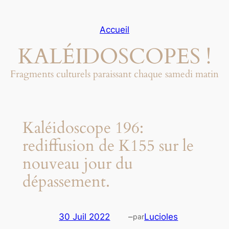
Aller
au
Accueil
contenu
KALÉIDOSCOPES !
Fragments culturels paraissant chaque samedi matin
Kaléidoscope 196:
rediffusion de K155 sur le
nouveau jour du
dépassement.
30 Juil 2022
–
Lucioles
par