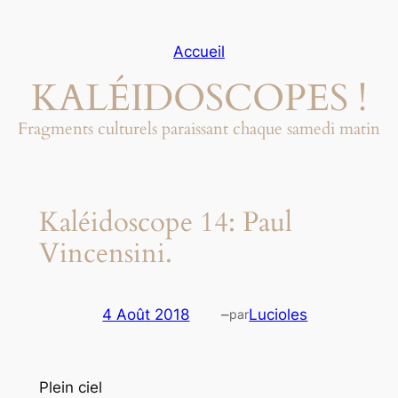
Aller
au
Accueil
contenu
KALÉIDOSCOPES !
Fragments culturels paraissant chaque samedi matin
Kaléidoscope 14: Paul
Vincensini.
4 Août 2018
–
Lucioles
par
Plein ciel