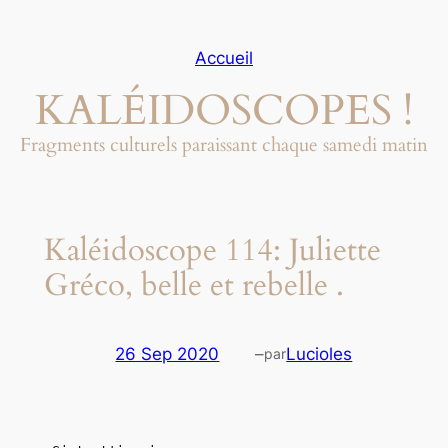
Aller
au
Accueil
contenu
KALÉIDOSCOPES !
Fragments culturels paraissant chaque samedi matin
Kaléidoscope 114: Juliette
Gréco, belle et rebelle .
26 Sep 2020
–
Lucioles
par